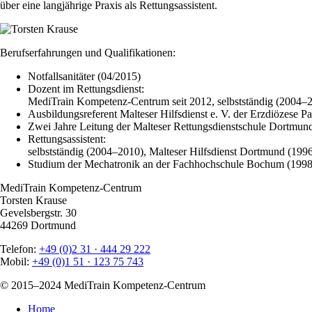
über eine langjährige Praxis als Rettungsassistent.
Berufserfahrungen und Qualifikationen:
Notfallsanitäter (04/2015)
Dozent im Rettungsdienst:
MediTrain Kompetenz-Centrum seit 2012, selbstständig (2004–
Ausbildungsreferent Malteser Hilfsdienst e. V. der Erzdiözes
Zwei Jahre Leitung der Malteser Rettungsdienstschule Dortmund
Rettungsassistent:
selbstständig (2004–2010), Malteser Hilfsdienst Dortmund (1996
Studium der Mechatronik an der Fachhochschule Bochum (1998–
MediTrain Kompetenz-Centrum
Torsten Krause
Gevelsbergstr. 30
44269 Dortmund
Telefon:
+49 (0)2 31 · 444 29 222
Mobil:
+49 (0)1 51 · 123 75 743
© 2015–2024 MediTrain Kompetenz-Centrum
Home