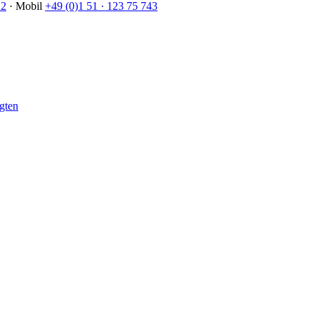
22
· Mobil
+49 (0)1 51 · 123 75 743
gten